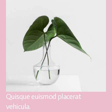
Quisque euismod placerat
vehicula.