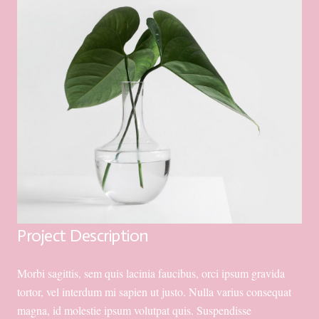
Project Description
Morbi sagittis, sem quis lacinia faucibus, orci ipsum gravida
tortor, vel interdum mi sapien ut justo. Nulla varius consequat
magna, id molestie ipsum volutpat quis. Suspendisse